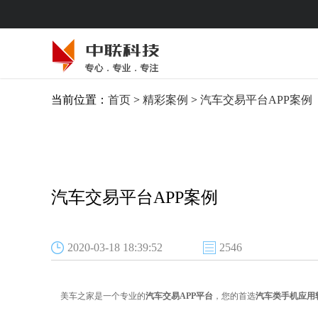
当前位置：
首页
>
精彩案例
>
汽车交易平台APP案例
汽车交易平台APP案例
2020-03-18 18:39:52
2546
美车之家是一个专业的
汽车交易APP平台
，您的首选
汽车类手机应用