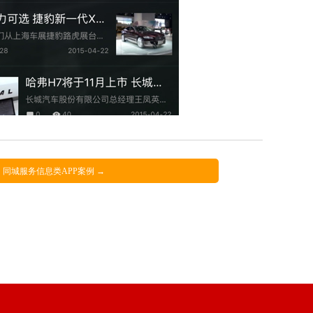
同城服务信息类APP案例 →